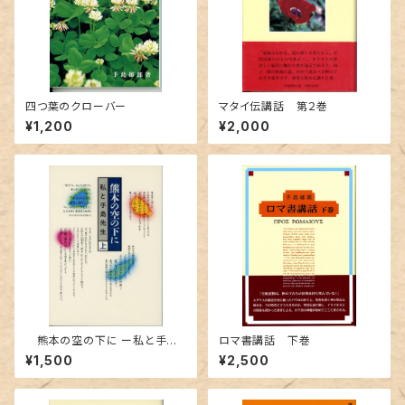
四つ葉のクローバー
マタイ伝講話 第２巻
¥1,200
¥2,000
熊本の空の下に ー私と手島
ロマ書講話 下巻
先生ー（上）
¥1,500
¥2,500