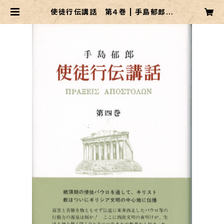
使徒行伝講話 第４巻 | 手島郁郎文
庫