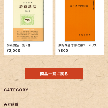
詩篇講話 第２巻
原始福音信仰双書３ カリスマ
的信仰
¥2,000
¥800
商品一覧に戻る
CATEGORY
英詩講話