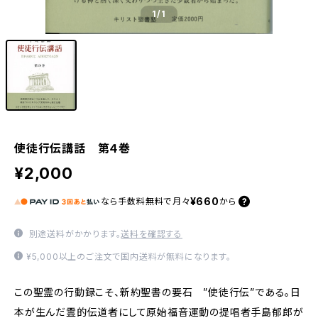
1
/1
使徒行伝講話 第４巻
¥2,000
¥660
なら
手数料無料で
月々
から
別途送料がかかります。
送料を確認する
¥5,000以上のご注文で国内送料が無料になります。
この聖霊の行動録こそ、新約聖書の要石 ”使徒行伝”である。日
本が生んだ霊的伝道者にして原始福音運動の提唱者手島郁郎が