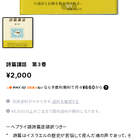
1
/1
詩篇講話 第３巻
¥2,000
¥660
なら
手数料無料で
月々
から
別途送料がかかります。
送料を確認する
¥5,000以上のご注文で国内送料が無料になります。
ーヘブライ語詩篇逐語訳つきー
” 詩篇はイスラエルの歴史が苦悩して産んだ魂の声であって、そ