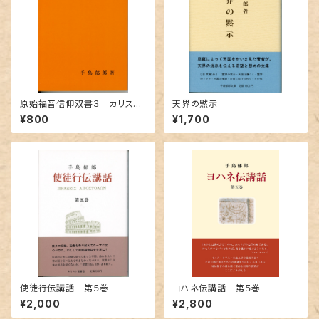
原始福音信仰双書３ カリスマ
天界の黙示
的信仰
¥800
¥1,700
使徒行伝講話 第５巻
ヨハネ伝講話 第５巻
¥2,000
¥2,800